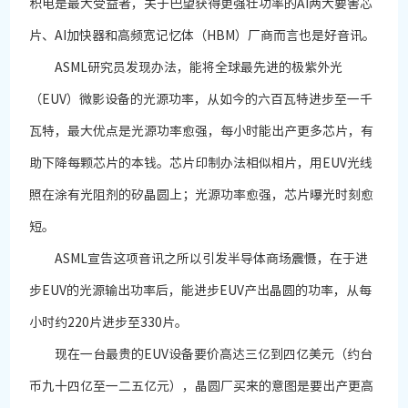
积电是最大受益者，关于巴望获得更强壮功率的AI两大要害芯
片、AI加快器和高频宽记忆体（HBM）厂商而言也是好音讯。
ASML研究员发现办法，能将全球最先进的极紫外光
（EUV）微影设备的光源功率，从如今的六百瓦特进步至一千
瓦特，最大优点是光源功率愈强，每小时能出产更多芯片，有
助下降每颗芯片的本钱。芯片印制办法相似相片，用EUV光线
照在涂有光阻剂的矽晶圆上；光源功率愈强，芯片曝光时刻愈
短。
ASML宣告这项音讯之所以引发半导体商场震慑，在于进
步EUV的光源输出功率后，能进步EUV产出晶圆的功率，从每
小时约220片进步至330片。
现在一台最贵的EUV设备要价高达三亿到四亿美元（约台
币九十四亿至一二五亿元），晶圆厂买来的意图是要出产更高