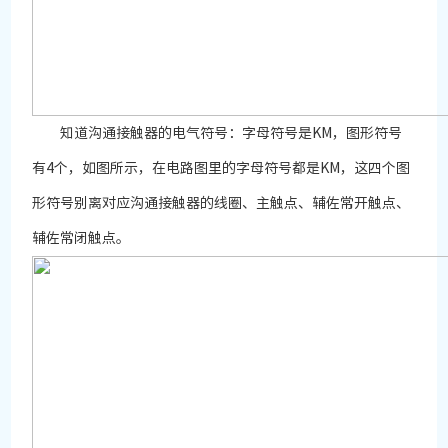
知道沟通接触器的电气符号：字母符号是KM，图形符号
有4个，如图所示，在电路图里的字母符号都是KM，这四个图
形符号别离对应沟通接触器的线圈、主触点、辅佐常开触点、
辅佐常闭触点。