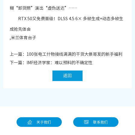
糊“卸货照”演出“虚伪送达”……
RTX 50又免费晋级！DLSS 4.5 6× 多帧生成+动态多帧生
成抢先体会
,米兰体育台子
上一篇：
100张电工什物接线满满的干货大俵哥发的新手福利
下一篇：
IMF经济学家：难以预料的不确定性
返回
关于我们
联系我们