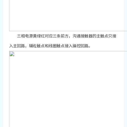
三相电源黄绿红对应三条前方，沟通接触器的主触点只接
入主回路，辅佐触点和线圈触点接入操控回路。