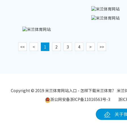
<<
<
1
2
3
4
>
>>
Copyright © 2019
米兰体育网站入口 - 怎样下载米兰体育？ 米
浙公网安备浙ICP备11016563号-3
浙IC
关于