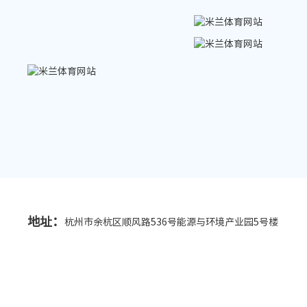
地址：
杭州市余杭区顺风路536号能源与环境产业园5号楼