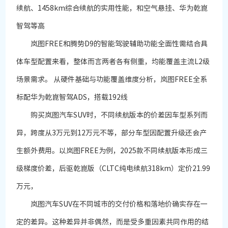
续航、1458km综合续航的实用性能，和空气悬挂、华为乾崑
智驾等高
岚图FREE和腾势D9的智能驾驶辅助功能全面性需结合具
体车型配置来看，整体而言两者各有侧重，均能覆盖主流L2级
场景需求。 从硬件基础与功能覆盖维度分析，岚图FREE全系
标配华为乾崑智驾ADS，搭载192线
购买岚图汽车SUV时，不同续航版本的价差因车型系列而
异，跨度从3万元到12万元不等，部分车型因配置升级还会产
生额外费用。以岚图FREE为例，2025款不同续航版本形成三
级梯度价差，后驱乾崑版（CLTC纯电续航318km）定价21.99
万元，
岚图汽车SUV在不同城市的交付价格和落地价确实存在一
定的差异。这种差异并非偶然，而是受多重因素共同作用的结